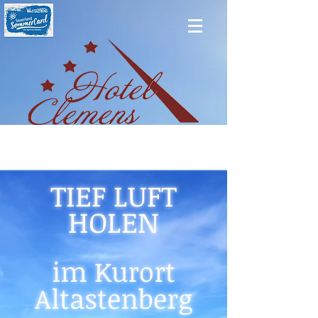
TIEF LUFT
HOLEN
im Kurort
Altastenberg